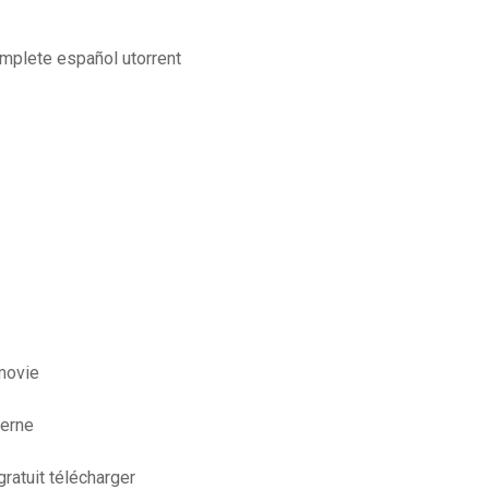
mplete español utorrent
 movie
terne
ratuit télécharger