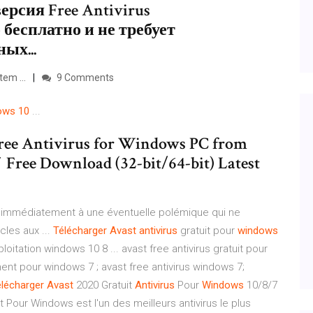
ерсия Free Antivirus
бесплатно и не требует
ых...
em ...
9 Comments
ows
10
...
 Free Antivirus for Windows PC from
✓ Free Download (32-bit/64-bit) Latest
t immédiatement à une éventuelle polémique qui ne
cles aux ...
Télécharger
Avast
antivirus
gratuit pour
windows
loitation windows 10 8 ... avast free antivirus gratuit pour
ent pour windows 7 ; avast free antivirus windows 7;
lécharger
Avast
2020 Gratuit
Antivirus
Pour
Windows
10/8/7
t Pour Windows est l'un des meilleurs antivirus le plus