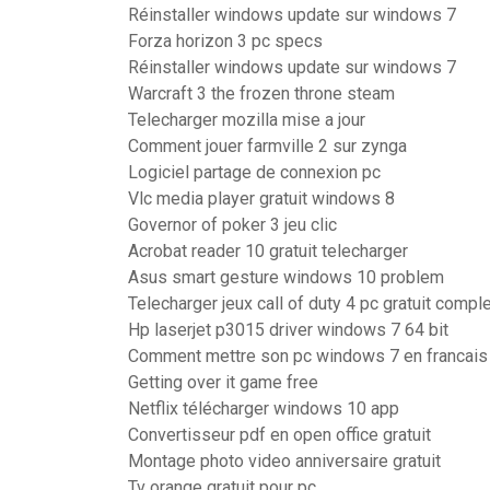
Réinstaller windows update sur windows 7
Forza horizon 3 pc specs
Réinstaller windows update sur windows 7
Warcraft 3 the frozen throne steam
Telecharger mozilla mise a jour
Comment jouer farmville 2 sur zynga
Logiciel partage de connexion pc
Vlc media player gratuit windows 8
Governor of poker 3 jeu clic
Acrobat reader 10 gratuit telecharger
Asus smart gesture windows 10 problem
Telecharger jeux call of duty 4 pc gratuit compl
Hp laserjet p3015 driver windows 7 64 bit
Comment mettre son pc windows 7 en francais
Getting over it game free
Netflix télécharger windows 10 app
Convertisseur pdf en open office gratuit
Montage photo video anniversaire gratuit
Tv orange gratuit pour pc