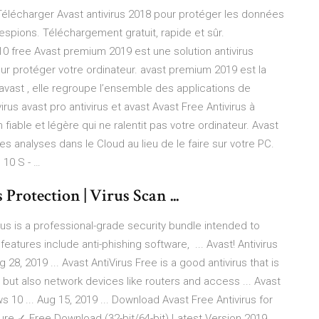
c Télécharger Avast antivirus 2018 pour protéger les données
 espions. Téléchargement gratuit, rapide et sûr.
10 free Avast premium 2019 est une solution antivirus
r protéger votre ordinateur. avast premium 2019 est la
avast , elle regroupe l’ensemble des applications de
virus avast pro antivirus et avast Avast Free Antivirus à
fiable et légère qui ne ralentit pas votre ordinateur. Avast
ses analyses dans le Cloud au lieu de le faire sur votre PC.
10 S - …
Protection | Virus Scan ...
rus is a professional-grade security bundle intended to
features include anti-phishing software, ... Avast! Antivirus
28, 2019 ... Avast AntiVirus Free is a good antivirus that is
 but also network devices like routers and access ... Avast
 10 ... Aug 15, 2019 ... Download Avast Free Antivirus for
e ✓ Free Download (32-bit/64-bit) Latest Version 2019.