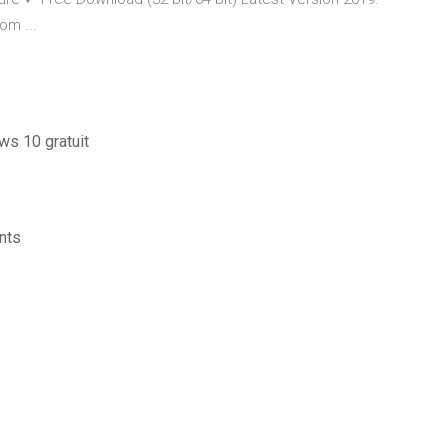
om ...
ws 10 gratuit
nts