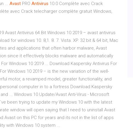
un ...
Avast
PRO
Antivirus
10.0 Complète avec Crack
plète avec Crack telecharger complète gratuit Windows,
19 Avast Antivirus 64 Bit Windows 10 2019 – avast antivirus
oad for windows 10. 8,1. 8. 7. Vista. XP. 32 bit & 64 bit, Mac
tes and applications that often harbor malware, Avast
tion since it effectively blocks malware and automatically
For Windows 10 2019 ... Download Kaspersky Antivirus For
or Windows 10 2019 – is the new variation of the well-
ful motor, a revamped model, greater functionality, and
r personal computer in to a fortress Download Kaspersky
 and ... Windows 10 Update/Avast Anti-Virus - Microsoft
ve been trying to update my Windows 10 with the latest
ate window will open saying that I need to uninstall Avast
ad Avast on this PC for years and its not in the list of apps
lity with Windows 10 system ...