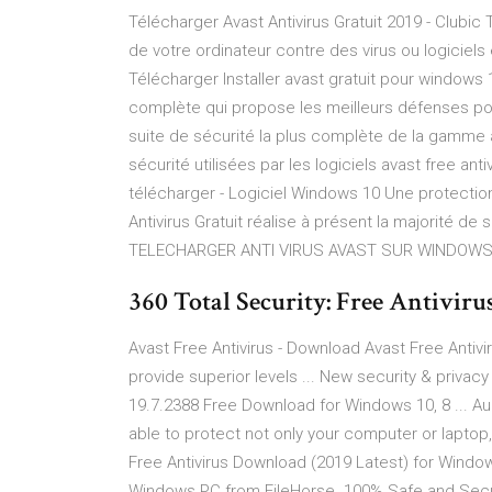
Télécharger Avast Antivirus Gratuit 2019 - Clubi
de votre ordinateur contre des virus ou logiciels
Télécharger Installer avast gratuit pour windows 
complète qui propose les meilleurs défenses pou
suite de sécurité la plus complète de la gamme 
sécurité utilisées par les logiciels avast free anti
télécharger - Logiciel Windows 10 Une protection 
Antivirus Gratuit réalise à présent la majorité de 
TELECHARGER ANTI VIRUS AVAST SUR WINDOWS 
360 Total Security: Free Antivirus 
Avast Free Antivirus - Download Avast Free Antivi
provide superior levels ... New security & privacy 
19.7.2388 Free Download for Windows 10, 8 ... Aug 
able to protect not only your computer or laptop,
Free Antivirus Download (2019 Latest) for Windows
Windows PC from FileHorse. 100% Safe and Secur