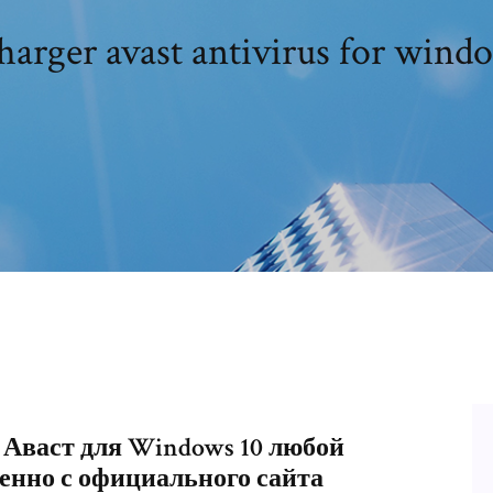
harger avast antivirus for wind
ь Аваст для Windows 10 любой
нно с официального сайта