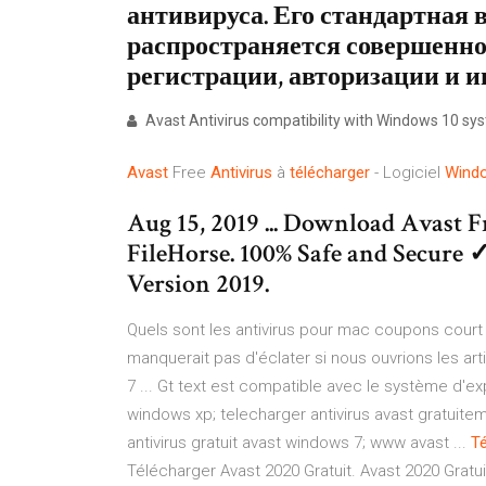
антивируса. Его стандартная в
распространяется совершенно 
регистрации, авторизации и ин
Avast Antivirus compatibility with Windows 10 syst
Avast
Free
Antivirus
à
télécharger
- Logiciel
Wind
Aug 15, 2019 ... Download Avast
FileHorse. 100% Safe and Secure 
Version 2019.
Quels sont les antivirus pour mac coupons cour
manquerait pas d'éclater si nous ouvrions les arti
7 ... Gt text est compatible avec le système d'exp
windows xp; telecharger antivirus avast gratuitem
antivirus gratuit avast windows 7; www avast ...
Té
Télécharger Avast 2020 Gratuit. Avast 2020 Gratui