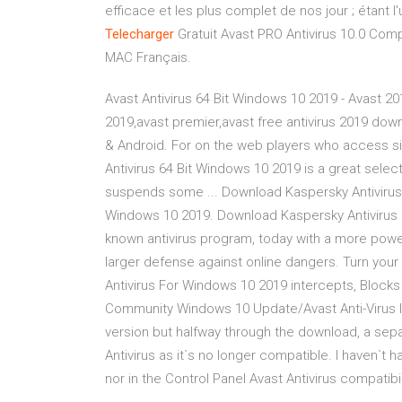
efficace et les plus complet de nos jour ; étant l'
Telecharger
Gratuit Avast PRO Antivirus 10.0 Com
MAC Français.
Avast Antivirus 64 Bit Windows 10 2019 - Avast 20
2019,avast premier,avast free antivirus 2019 downl
& Android. For on the web players who access si
Antivirus 64 Bit Windows 10 2019 is a great selec
suspends some ... Download Kaspersky Antivirus 
Windows 10 2019. Download Kaspersky Antivirus F
known antivirus program, today with a more power
larger defense against online dangers. Turn you
Antivirus For Windows 10 2019 intercepts, Blocks
Community Windows 10 Update/Avast Anti-Virus I`
version but halfway through the download, a separ
Antivirus as it`s no longer compatible. I haven`t h
nor in the Control Panel Avast Antivirus compatibi