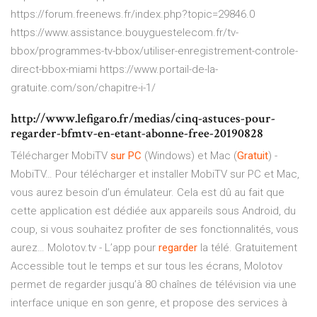
https://forum.freenews.fr/index.php?topic=29846.0
https://www.assistance.bouyguestelecom.fr/tv-
bbox/programmes-tv-bbox/utiliser-enregistrement-controle-
direct-bbox-miami https://www.portail-de-la-
gratuite.com/son/chapitre-i-1/
http://www.lefigaro.fr/medias/cinq-astuces-pour-
regarder-bfmtv-en-etant-abonne-free-20190828
Télécharger MobiTV
sur
PC
(Windows) et Mac (
Gratuit
) -
MobiTV…
Pour télécharger et installer MobiTV sur PC et Mac,
vous aurez besoin d’un émulateur. Cela est dû au fait que
cette application est dédiée aux appareils sous Android, du
coup, si vous souhaitez profiter de ses fonctionnalités, vous
aurez…
Molotov.tv - L’app pour
regarder
la télé. Gratuitement
Accessible tout le temps et sur tous les écrans, Molotov
permet de regarder jusqu’à 80 chaînes de télévision via une
interface unique en son genre, et propose des services à