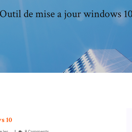
Outil de mise a jour windows 1
ws
10
les ...
8 Comments