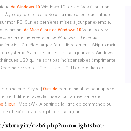
tique
de
Windows
10
Windows 10 : des mises à jour non
 Âgé déjà de trois ans Selon la mise à jour que j'utilise
ur mon PC. Sur les dernières mises à jour par exemple,
s. Assistant
de
Mise
à
jour
de
Windows
10
Vous pouvez
 exécutez la dernière version de Windows 10 et vous
ations ici : Ou téléchargez l'outil directement : Skip to main
r
du système Avant de forcer la mise à jour vers Windows
phériques USB qui ne sont pas indispensables (imprimante,
 Redémarrez votre PC et utilisez l'Outil de création de
ublishing site.
Skype |
Outil
de
communication pour appeler
euvent différer avec la mise à jour anniversaire de
se
à
jour
- MediaWiki
A partir de la ligne de commande ou
nce et exécutez le script de mise à jour:
om/xbxuyix/ozb6.php?mm=lightshot-