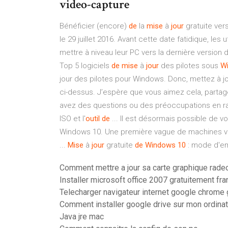
video-capture
Bénéficier (encore)
de
la
mise
à
jour
gratuite vers
le 29 juillet 2016. Avant cette date fatidique, les 
mettre à niveau leur PC vers la dernière version 
Top 5 logiciels
de
mise
à
jour
des pilotes sous
W
jour des pilotes pour Windows. Donc, mettez à jo
ci-dessus. J’espère que vous aimez cela, partag
avez des questions ou des préoccupations en r
ISO et l'
outil
de
... Il est désormais possible de v
Windows 10. Une première vague de machines va 
...
Mise
à
jour
gratuite
de
Windows
10
: mode d'em
Comment mettre a jour sa carte graphique rade
Installer microsoft office 2007 gratuitement fra
Telecharger navigateur internet google chrome g
Comment installer google drive sur mon ordina
Java jre mac