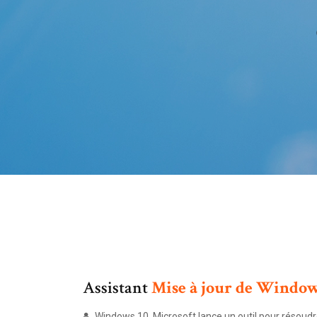
Assistant
Mise
à
jour
de
Windo
Windows 10, Microsoft lance un outil pour résoudre 