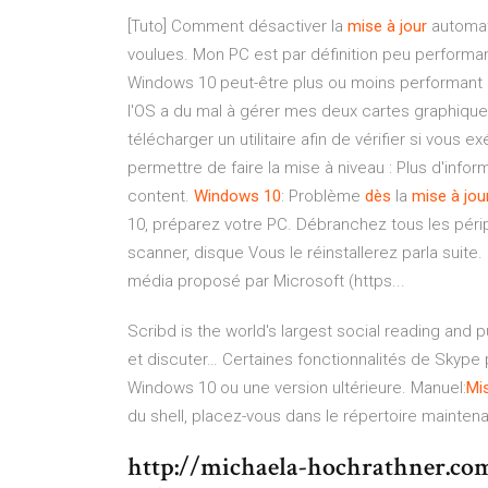
[Tuto] Comment désactiver la
mise
à
jour
automa
voulues. Mon PC est par définition peu performant.
Windows 10 peut-être plus ou moins performant s
l'OS a du mal à gérer mes deux cartes graphique
télécharger un utilitaire afin de vérifier si vous
permettre de faire la mise à niveau : Plus d'inform
content.
Windows
10
: Problème
dès
la
mise
à
jou
10, préparez votre PC. Débranchez tous les péri
scanner, disque Vous le réinstallerez parla suite.
média proposé par Microsoft (https...
Scribd is the world's largest social reading and p
et discuter…
Certaines fonctionnalités de Skype p
Windows 10 ou une version ultérieure.
Manuel:
Mi
du shell, placez-vous dans le répertoire maintena
http://michaela-hochrathner.c