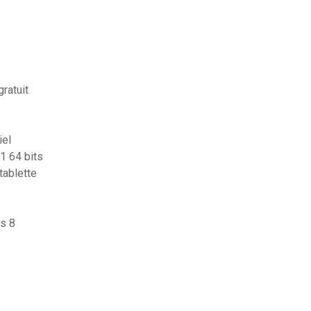
ratuit
iel
1 64 bits
tablette
s 8