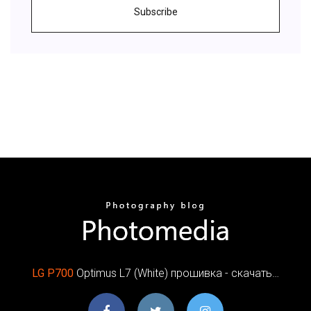
Subscribe
LG
P
700
Optimus L7 (White) прошивка - скачать…