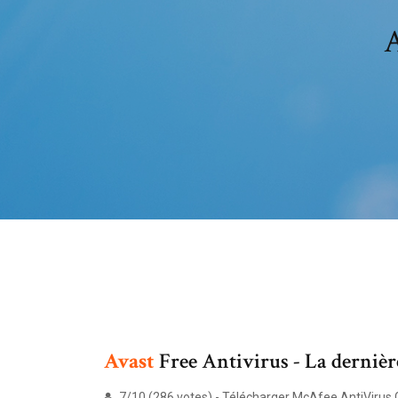
A
Avast
Free Antivirus - La dernièr
7/10 (286 votes) - Télécharger McAfee AntiVirus G