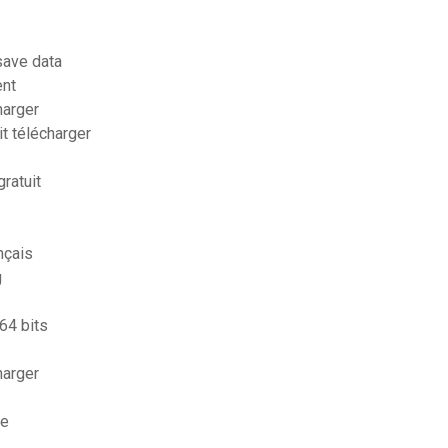
save data
ent
harger
t télécharger
ratuit
nçais
g
64 bits
harger
me