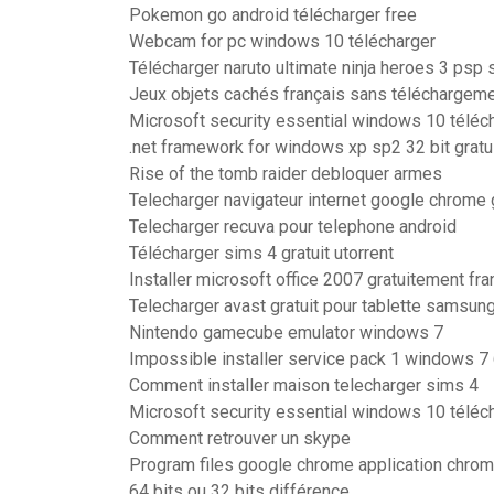
Pokemon go android télécharger free
Webcam for pc windows 10 télécharger
Télécharger naruto ultimate ninja heroes 3 psp 
Jeux objets cachés français sans téléchargem
Microsoft security essential windows 10 téléc
.net framework for windows xp sp2 32 bit gratui
Rise of the tomb raider debloquer armes
Telecharger navigateur internet google chrome g
Telecharger recuva pour telephone android
Télécharger sims 4 gratuit utorrent
Installer microsoft office 2007 gratuitement fra
Telecharger avast gratuit pour tablette samsun
Nintendo gamecube emulator windows 7
Impossible installer service pack 1 windows 7 
Comment installer maison telecharger sims 4
Microsoft security essential windows 10 téléc
Comment retrouver un skype
Program files google chrome application chro
64 bits ou 32 bits différence