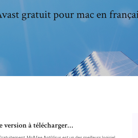
vast gratuit pour mac en frança
e version à télécharger…
ratuitement. McAfee AntiVirus est un des meilleurs logiciel