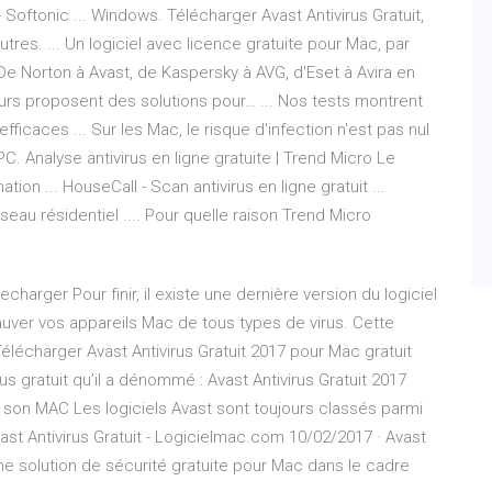
 Softonic ... Windows. Télécharger Avast Antivirus Gratuit,
utres. ... Un logiciel avec licence gratuite pour Mac‚ par
 De Norton à Avast, de Kaspersky à AVG, d'Eset à Avira en
iteurs proposent des solutions pour… ... Nos tests montrent
fficaces ... Sur les Mac, le risque d'infection n'est pas nul
. Analyse antivirus en ligne gratuite | Trend Micro Le
on ... HouseCall - Scan antivirus en ligne gratuit ...
seau résidentiel .... Pour quelle raison Trend Micro
charger Pour finir, il existe une dernière version du logiciel
auver vos appareils Mac de tous types de virus. Cette
élécharger Avast Antivirus Gratuit 2017 pour Mac gratuit
rus gratuit qu’il a dénommé : Avast Antivirus Gratuit 2017
 son MAC Les logiciels Avast sont toujours classés parmi
ast Antivirus Gratuit - Logicielmac.com 10/02/2017 · Avast
une solution de sécurité gratuite pour Mac dans le cadre