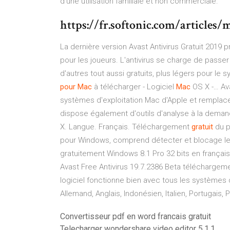
d'une utilisation familiale et non commerciale.
https://fr.softonic.com/articles/
La dernière version Avast Antivirus Gratuit 20
pour les joueurs. L'antivirus se charge de passer 
d'autres tout aussi gratuits, plus légers pour le
pour
Mac
à télécharger - Logiciel
Mac
OS X -… Ava
systèmes d'exploitation Mac d'Apple et remplac
dispose également d'outils d'analyse à la dem
X. Langue. Français. Téléchargement
gratuit
du 
pour Windows, comprend détecter et blocage les
gratuitement Windows 8.1 Pro 32 bits en françai
Avast Free Antivirus 19.7.2386 Beta téléchargem
logiciel fonctionne bien avec tous les systèmes
Allemand, Anglais, Indonésien, Italien, Portugais, 
Convertisseur pdf en word francais gratuit
Telecharger wondershare video editor 5.1.1