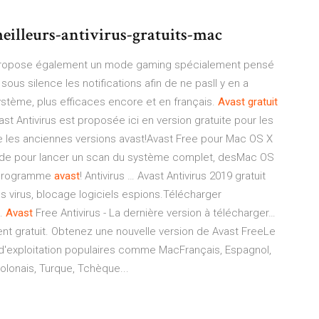
meilleurs-antivirus-gratuits-mac
19 propose également un mode gaming spécialement pensé
sous silence les notifications afin de ne pasIl y en a
 système, plus efficaces encore et en français.
Avast
gratuit
st Antivirus est proposée ici en version gratuite pour les
e les anciennes versions avast!Avast Free pour Mac OS X
ande pour lancer un scan du système complet, desMac OS
programme
avast
! Antivirus … Avast Antivirus 2019 gratuit
 virus, blocage logiciels espions.Télécharger
s.
Avast
Free Antivirus - La dernière version à télécharger…
ent gratuit. Obtenez une nouvelle version de Avast FreeLe
 d'exploitation populaires comme MacFrançais, Espagnol,
Polonais, Turque, Tchèque...